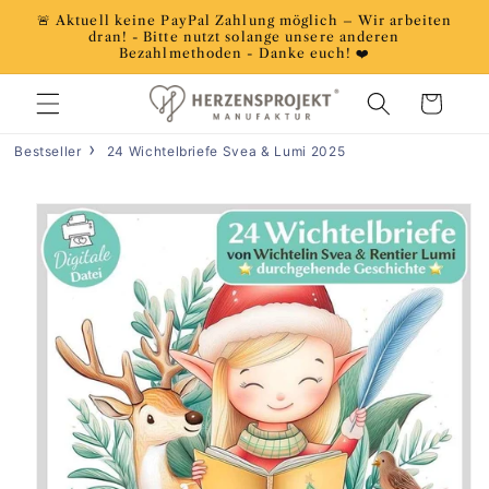
Direkt
🚨 Aktuell keine PayPal Zahlung möglich – Wir arbeiten
zum
dran! - Bitte nutzt solange unsere anderen
Inhalt
Bezahlmethoden - Danke euch! ❤️
Warenkorb
Bestseller
24 Wichtelbriefe Svea & Lumi 2025
duktinformationen
ingen