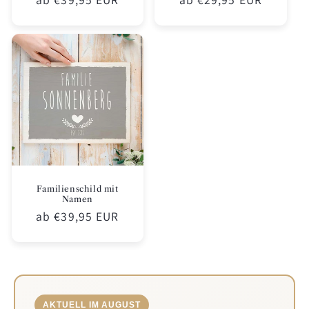
Preis
Preis
Familienschild mit
Namen
Normaler
ab €39,95 EUR
Preis
AKTUELL IM AUGUST