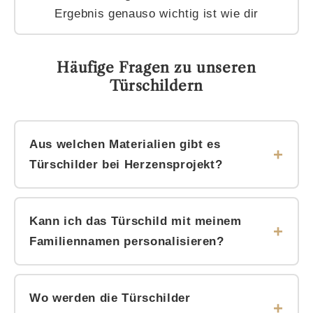
Ergebnis genauso wichtig ist wie dir
Häufige Fragen zu unseren
Türschildern
Aus welchen Materialien gibt es
Türschilder bei Herzensprojekt?
Aus Holz und gebürstetem Edelstahl. Holz wirkt
warm und klassisch, Edelstahl modern und
Kann ich das Türschild mit meinem
elegant. Beide Materialien werden in unserer
Familiennamen personalisieren?
Manufaktur in Ratingen individuell verarbeitet.
Ja. Du kannst den Familiennamen, die einzelnen
Vornamen der Familienmitglieder oder einen
Wo werden die Türschilder
persönlichen Zusatz eintragen. Jedes Schild wird