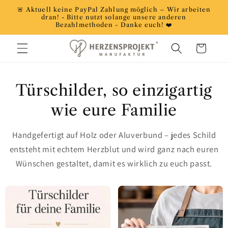
Direkt
🚨 Aktuell keine PayPal Zahlung möglich – Wir arbeiten
zum
dran! - Bitte nutzt solange unsere anderen
Inhalt
Bezahlmethoden - Danke euch! ❤️
Warenkorb
Türschilder, so einzigartig
wie eure Familie
Handgefertigt auf Holz oder Aluverbund – jedes Schild
entsteht mit echtem Herzblut und wird ganz nach euren
Wünschen gestaltet, damit es wirklich zu euch passt.