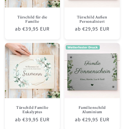
Türschild für die
Türschild Außen
Familie
Personalisiert
Normaler
ab €39,95 EUR
Normaler
ab €29,95 EUR
Preis
Preis
Türschild Familie
Familienschild
Eukalyptus
Aluminium
Normaler
ab €39,95 EUR
Normaler
ab €29,95 EUR
Preis
Preis