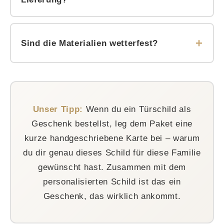
Produktseiten.
Da jedes Schild individuell gefertigt wird, planen
wir etwas Zeit für die Produktion ein. Die genaue
Sind die Materialien wetterfest?
Lieferzeit findest du auf der jeweiligen
Produktseite – damit du weißt, wann dein Schild
Edelstahl ist von Natur aus sehr
bei dir eintrifft.
witterungsbeständig und bestens für den
Außenbereich geeignet. Für Holzschilder
Unser Tipp:
Wenn du ein Türschild als
empfehlen wir je nach Modell einen geschützten
Geschenk bestellst, leg dem Paket eine
Standort – Details dazu findest du auf der
kurze handgeschriebene Karte bei – warum
Produktseite.
du dir genau dieses Schild für diese Familie
gewünscht hast. Zusammen mit dem
personalisierten Schild ist das ein
Geschenk, das wirklich ankommt.