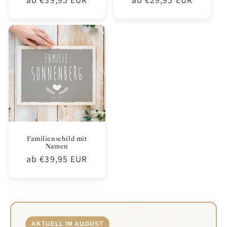
Preis
Preis
Familienschild mit
Namen
Normaler
ab €39,95 EUR
Preis
AKTUELL IM AUGUST