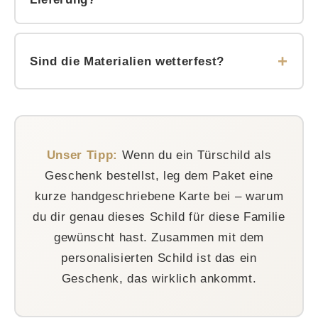
Produktseiten.
Da jedes Schild individuell gefertigt wird, planen
wir etwas Zeit für die Produktion ein. Die genaue
Sind die Materialien wetterfest?
Lieferzeit findest du auf der jeweiligen
Produktseite – damit du weißt, wann dein Schild
Edelstahl ist von Natur aus sehr
bei dir eintrifft.
witterungsbeständig und bestens für den
Außenbereich geeignet. Für Holzschilder
Unser Tipp:
Wenn du ein Türschild als
empfehlen wir je nach Modell einen geschützten
Geschenk bestellst, leg dem Paket eine
Standort – Details dazu findest du auf der
kurze handgeschriebene Karte bei – warum
Produktseite.
du dir genau dieses Schild für diese Familie
gewünscht hast. Zusammen mit dem
personalisierten Schild ist das ein
Geschenk, das wirklich ankommt.