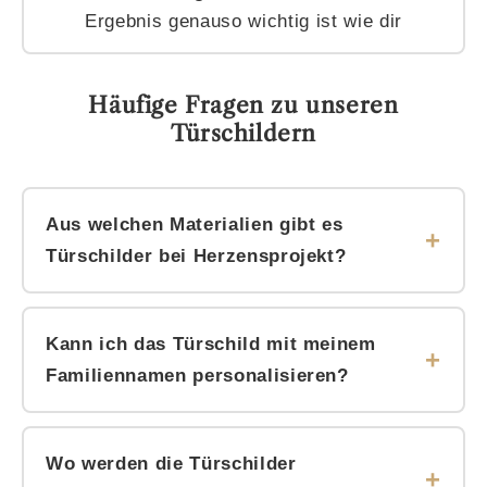
Ergebnis genauso wichtig ist wie dir
Häufige Fragen zu unseren
Türschildern
Aus welchen Materialien gibt es
Türschilder bei Herzensprojekt?
Aus Holz und gebürstetem Edelstahl. Holz wirkt
warm und klassisch, Edelstahl modern und
Kann ich das Türschild mit meinem
elegant. Beide Materialien werden in unserer
Familiennamen personalisieren?
Manufaktur in Ratingen individuell verarbeitet.
Ja. Du kannst den Familiennamen, die einzelnen
Vornamen der Familienmitglieder oder einen
Wo werden die Türschilder
persönlichen Zusatz eintragen. Jedes Schild wird