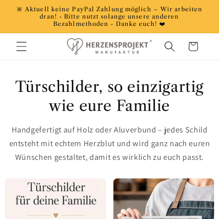
Direkt
🚨 Aktuell keine PayPal Zahlung möglich – Wir arbeiten
zum
dran! - Bitte nutzt solange unsere anderen
Inhalt
Bezahlmethoden - Danke euch! ❤️
Warenkorb
Türschilder, so einzigartig
wie eure Familie
Handgefertigt auf Holz oder Aluverbund – jedes Schild
entsteht mit echtem Herzblut und wird ganz nach euren
Wünschen gestaltet, damit es wirklich zu euch passt.