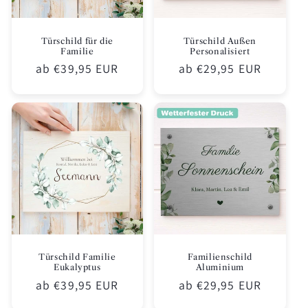
Türschild für die
Türschild Außen
Familie
Personalisiert
Normaler
ab €39,95 EUR
Normaler
ab €29,95 EUR
Preis
Preis
Türschild Familie
Familienschild
Eukalyptus
Aluminium
Normaler
ab €39,95 EUR
Normaler
ab €29,95 EUR
Preis
Preis