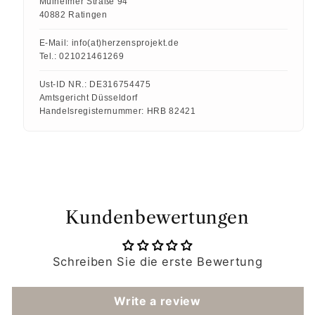
Mülheimer Straße 94
40882 Ratingen
E-Mail:
info(at)herzensprojekt.de
Tel.:
021021461269
Ust-ID NR.:
DE316754475
Amtsgericht Düsseldorf
Handelsregisternummer:
HRB 82421
Kundenbewertungen
Schreiben Sie die erste Bewertung
Write a review