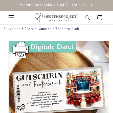
Direkt
Schöne Geschenke & Digitale Vorlagen
zum
Inhalt
Warenkorb
Aktivitäten & Sport
Gutschein Theaterbesuch
duktinformationen
ingen