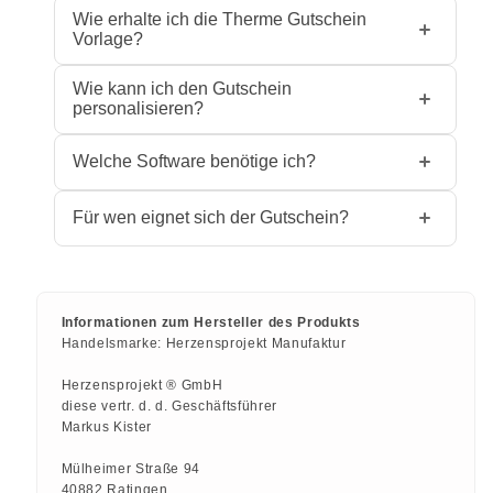
Wie erhalte ich die Therme Gutschein
Vorlage?
Nach dem Kauf steht dir die
Wie kann ich den Gutschein
personalisieren?
Gutscheinvorlage sofort als PDF-Download
zur Verfügung. So kannst du direkt mit der
Die PDF-Vorlage enthält interaktive
Welche Software benötige ich?
Personalisierung beginnen.
Textfelder, in die du Namen, Wunschbetrag
und persönliche Nachricht direkt am
Du benötigst lediglich einen PDF-Reader
Für wen eignet sich der Gutschein?
Computer eintragen kannst – ganz ohne
wie den kostenlosen Adobe Acrobat
zusätzliche Software.
Reader, der auf den meisten Computern
Der Gutschein ist ideal für alle, die sich
bereits installiert ist. Weitere Software ist
eine Auszeit wünschen – ob als Geschenk
nicht nötig.
für Freunde, Familie, Partner:in oder als
Informationen zum Hersteller des Produkts
Handelsmarke:
Herzensprojekt Manufaktur
kleine Aufmerksamkeit für zwischendurch.
Herzensprojekt ® GmbH
diese vertr. d. d. Geschäftsführer
Markus Kister
Mülheimer Straße 94
40882 Ratingen