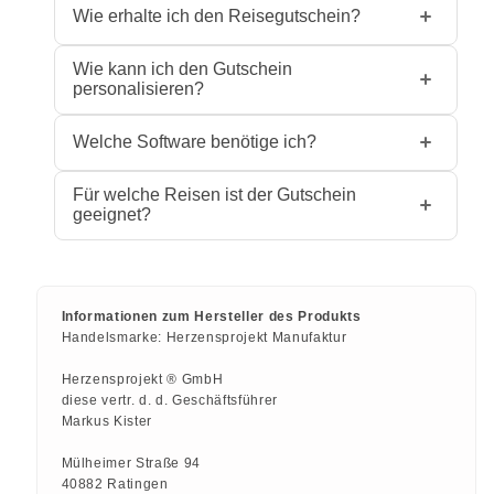
Wie erhalte ich den Reisegutschein?
Nach dem Kauf steht dir die
Wie kann ich den Gutschein
personalisieren?
Gutscheinvorlage sofort als PDF-Download
zur Verfügung. So kannst du direkt mit der
Die PDF-Vorlage enthält interaktive
Welche Software benötige ich?
Personalisierung beginnen.
Textfelder, in die du Namen, Reiseziel,
Anlass und persönliche Wünsche direkt am
Du benötigst lediglich einen PDF-Reader
Für welche Reisen ist der Gutschein
Computer eintragen kannst – ganz ohne
geeignet?
wie den kostenlosen Adobe Acrobat
zusätzliche Software.
Reader, der auf den meisten Computern
Der Reisegutschein ist flexibel einsetzbar
bereits installiert ist. Weitere Software ist
– egal ob für einen Städtetrip, einen
nicht nötig.
Wellness-Urlaub, ein
Informationen zum Hersteller des Produkts
Handelsmarke:
Herzensprojekt Manufaktur
Abenteuerwochenende oder eine
romantische Auszeit. Du bestimmst das
Herzensprojekt ® GmbH
Ziel!
diese vertr. d. d. Geschäftsführer
Markus Kister
Mülheimer Straße 94
40882 Ratingen