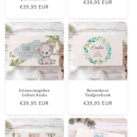
Normaler
€39,95 EUR
Normaler
€39,95 EUR
Preis
Preis
Erinnerungsbox
Besonderes
Geburt Koala
Taufgeschenk
Normaler
€39,95 EUR
Normaler
€39,95 EUR
Preis
Preis