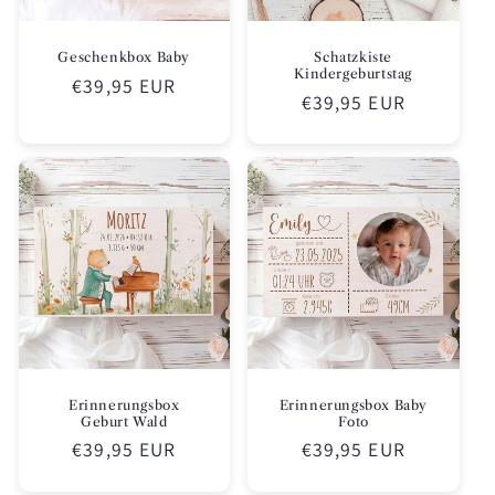
Geschenkbox Baby
Schatzkiste
Kindergeburtstag
Normaler
€39,95 EUR
Normaler
€39,95 EUR
Preis
Preis
Erinnerungsbox
Erinnerungsbox Baby
Geburt Wald
Foto
Normaler
€39,95 EUR
Normaler
€39,95 EUR
Preis
Preis