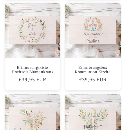
Erinnerungskiste
Erinnerungsbox
Hochzeit Blumenkranz
Kommunion Kirche
Normaler
€39,95 EUR
Normaler
€39,95 EUR
Preis
Preis