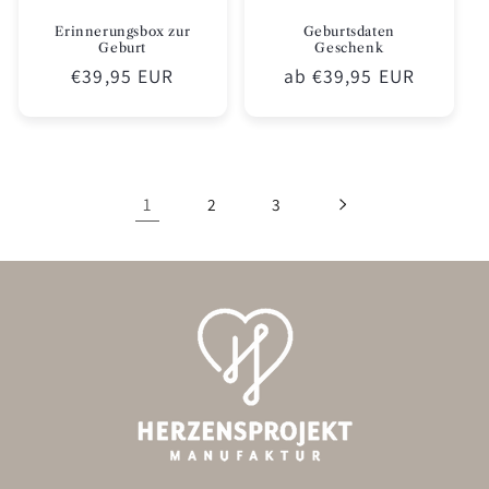
Erinnerungsbox zur
Geburtsdaten
Geburt
Geschenk
Normaler
€39,95 EUR
Normaler
ab €39,95 EUR
Preis
Preis
1
2
3