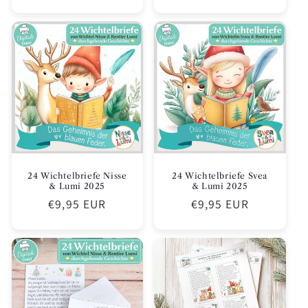
Preis
Preis
24 Wichtelbriefe Nisse
24 Wichtelbriefe Svea
& Lumi 2025
& Lumi 2025
Normaler
€9,95 EUR
Normaler
€9,95 EUR
Preis
Preis