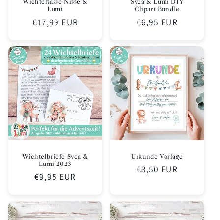
Wichteltasse Nisse &
Svea & Lumi DIY
Lumi
Clipart Bundle
Normaler
€17,99 EUR
Normaler
€6,95 EUR
Preis
Preis
Wichtelbriefe Svea &
Urkunde Vorlage
Lumi 2023
Normaler
€3,50 EUR
Normaler
€9,95 EUR
Preis
Preis