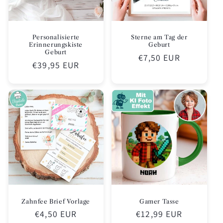
Personalisierte
Sterne am Tag der
Erinnerungskiste
Geburt
Geburt
Normaler
€7,50 EUR
Normaler
€39,95 EUR
Preis
Preis
Zahnfee Brief Vorlage
Gamer Tasse
Normaler
€4,50 EUR
Normaler
€12,99 EUR