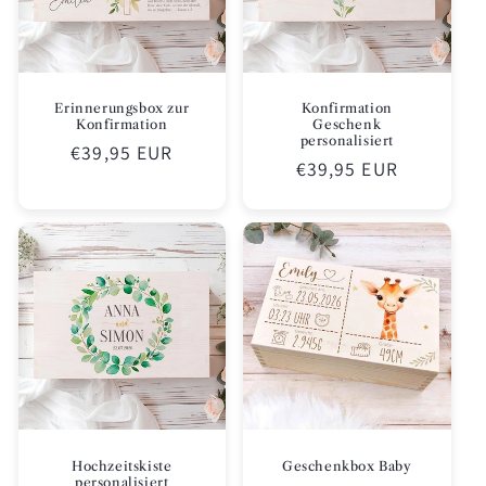
Erinnerungsbox zur
Konfirmation
Konfirmation
Geschenk
personalisiert
Normaler
€39,95 EUR
Normaler
€39,95 EUR
Preis
Preis
Hochzeitskiste
Geschenkbox Baby
personalisiert