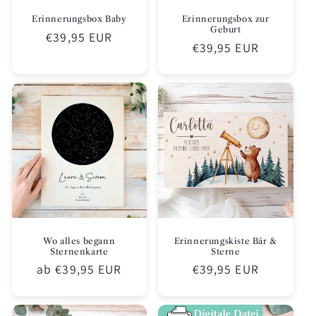
Erinnerungsbox Baby
Erinnerungsbox zur
Geburt
Normaler
€39,95 EUR
Normaler
€39,95 EUR
Preis
Preis
Wo alles begann
Erinnerungskiste Bär &
Sternenkarte
Sterne
Normaler
ab €39,95 EUR
Normaler
€39,95 EUR
Preis
Preis