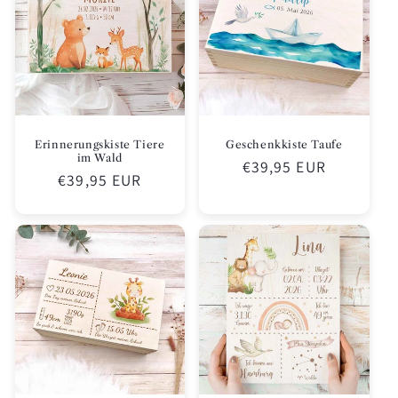
Erinnerungskiste Tiere
Geschenkkiste Taufe
im Wald
Normaler
€39,95 EUR
Normaler
€39,95 EUR
Preis
Preis