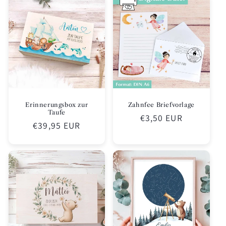
Zahnfee Briefvorlage
Erinnerungsbox zur
Taufe
Normaler
€3,50 EUR
Normaler
€39,95 EUR
Preis
Preis