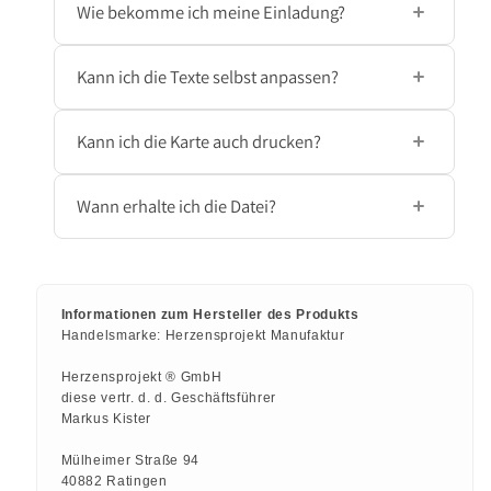
Wie bekomme ich meine Einladung?
Nach dem Kauf bekommst du deine fertige
Kann ich die Texte selbst anpassen?
Einladung als JPG-Datei direkt per E-Mail
zugeschickt – perfekt für WhatsApp,
Ja! Du kannst Name, Datum, Ort, Uhrzeit
Kann ich die Karte auch drucken?
Telegram & Co.
und eine persönliche Nachricht direkt in
unserem Design Tool ändern – ganz ohne
Ja, die JPG-Datei hat eine hohe Auflösung
Wann erhalte ich die Datei?
Designkenntnisse.
und kann auch als klassische Einladung
ausgedruckt werden – zum Beispiel auf
Direkt nach deiner Bestellung – deine
hochwertigem Papier.
personalisierte Einladung wird sofort per E-
Informationen zum Hersteller des Produkts
Mail versendet, sodass du sie direkt teilen
Handelsmarke:
Herzensprojekt Manufaktur
kannst.
Herzensprojekt ® GmbH
diese vertr. d. d. Geschäftsführer
Markus Kister
Mülheimer Straße 94
40882 Ratingen