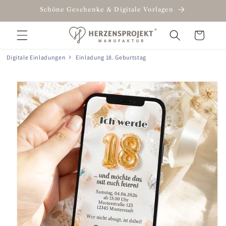
Direkt
Schöne Geschenke & Digitale Vorlagen
zum
Inhalt
Warenkorb
Digitale Einladungen
Einladung 18. Geburtstag
oduktinformationen
ringen