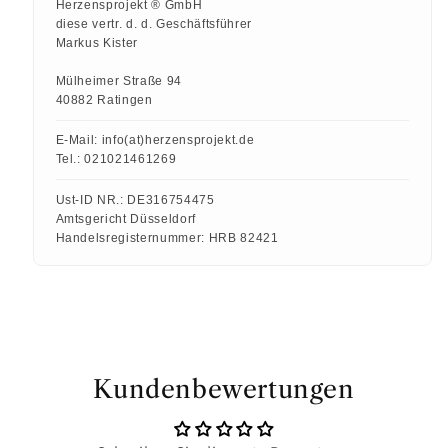
Herzensprojekt ® GmbH
diese vertr. d. d. Geschäftsführer
Markus Kister
Mülheimer Straße 94
40882 Ratingen
E-Mail:
info(at)herzensprojekt.de
Tel.:
021021461269
Ust-ID NR.:
DE316754475
Amtsgericht Düsseldorf
Handelsregisternummer:
HRB 82421
Kundenbewertungen