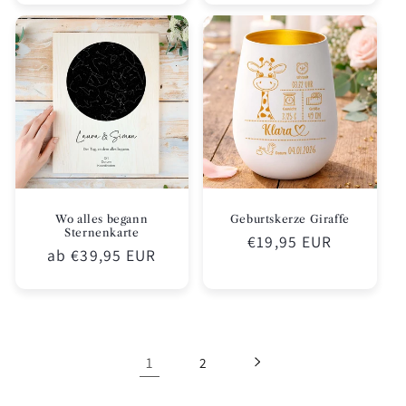
Wo alles begann
Geburtskerze Giraffe
Sternenkarte
Normaler
€19,95 EUR
Normaler
ab €39,95 EUR
Preis
Preis
1
2