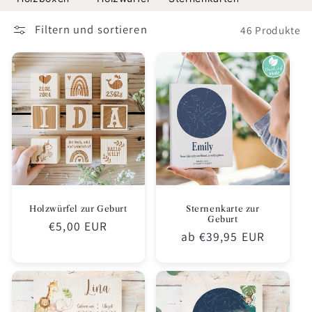
Filtern und sortieren
46 Produkte
Holzwürfel zur Geburt
Sternenkarte zur
Geburt
Normaler
€5,00 EUR
Normaler
ab €39,95 EUR
Preis
Preis