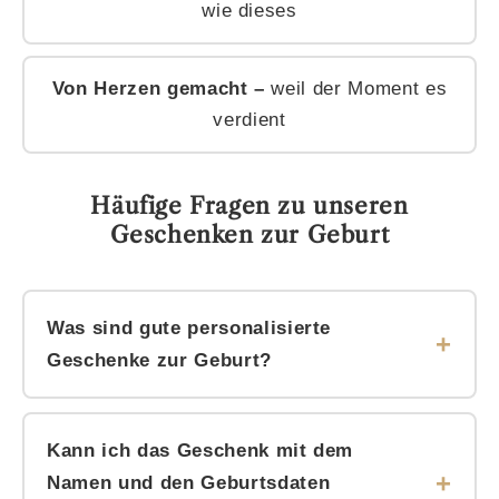
wie dieses
Von Herzen gemacht –
weil der Moment es
verdient
Häufige Fragen zu unseren
Geschenken zur Geburt
Was sind gute personalisierte
Geschenke zur Geburt?
Besonders beliebt sind Erinnerungsboxen mit
dem Namen und den Geburtsdaten des Babys,
Kann ich das Geschenk mit dem
personalisierte Holzwürfel und Sternenkarten, die
Namen und den Geburtsdaten