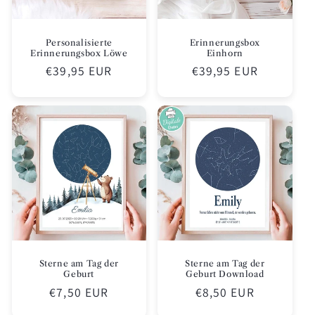
Personalisierte
Erinnerungsbox
Erinnerungsbox Löwe
Einhorn
Normaler
€39,95 EUR
Normaler
€39,95 EUR
Preis
Preis
Sterne am Tag der
Sterne am Tag der
Geburt
Geburt Download
Normaler
€7,50 EUR
Normaler
€8,50 EUR
Preis
Preis