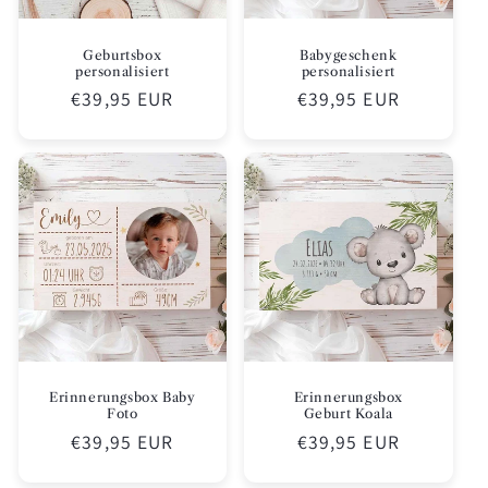
Geburtsbox
Babygeschenk
personalisiert
personalisiert
Normaler
€39,95 EUR
Normaler
€39,95 EUR
Preis
Preis
Erinnerungsbox Baby
Erinnerungsbox
Foto
Geburt Koala
Normaler
€39,95 EUR
Normaler
€39,95 EUR
Preis
Preis