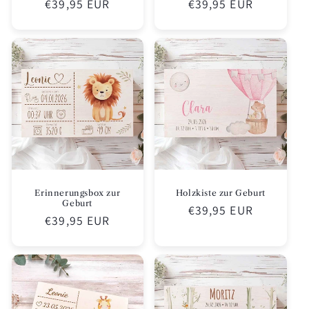
Normaler
€39,95 EUR
Normaler
€39,95 EUR
Preis
Preis
Erinnerungsbox zur
Holzkiste zur Geburt
Geburt
Normaler
€39,95 EUR
Normaler
€39,95 EUR
Preis
Preis