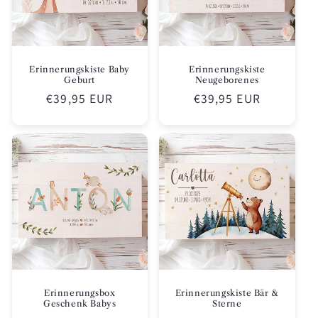
Erinnerungskiste Baby
Erinnerungskiste
Geburt
Neugeborenes
Normaler
€39,95 EUR
Normaler
€39,95 EUR
Preis
Preis
Erinnerungsbox
Erinnerungskiste Bär &
Geschenk Babys
Sterne