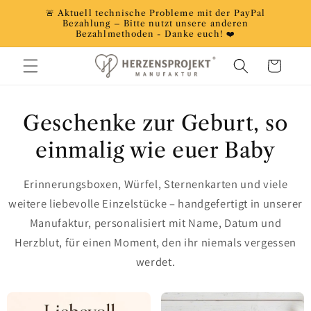
Direkt
🚨 Aktuell technische Probleme mit der PayPal
zum
Bezahlung – Bitte nutzt unsere anderen
Inhalt
Bezahlmethoden - Danke euch! ❤️
Warenkorb
Geschenke zur Geburt, so
einmalig wie euer Baby
Erinnerungsboxen, Würfel, Sternenkarten und viele
weitere liebevolle Einzelstücke – handgefertigt in unserer
Manufaktur, personalisiert mit Name, Datum und
Herzblut, für einen Moment, den ihr niemals vergessen
werdet.