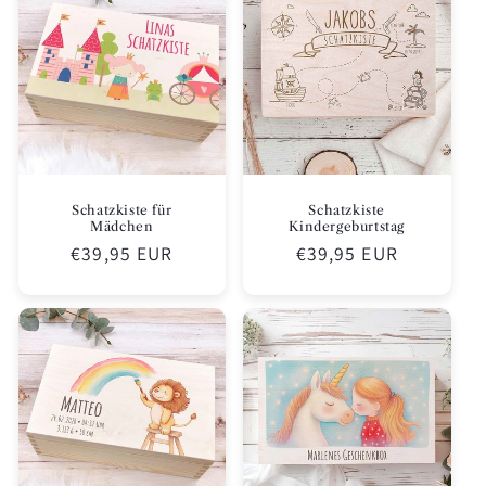
Schatzkiste für
Schatzkiste
Mädchen
Kindergeburtstag
Normaler
€39,95 EUR
Normaler
€39,95 EUR
Preis
Preis