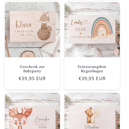
Geschenk zur
Erinnerungsbox
Babyparty
Regenbogen
Normaler
€39,95 EUR
Normaler
€39,95 EUR
Preis
Preis