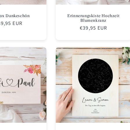
box Dankeschön
Erinnerungskiste Hochzeit
Blumenkranz
ormaler
39,95 EUR
Normaler
€39,95 EUR
eis
Preis