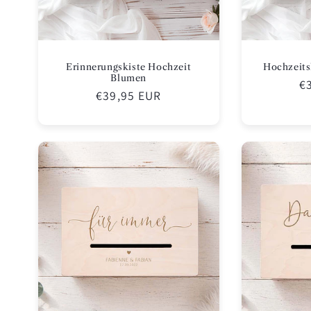
Erinnerungskiste Hochzeit
Hochzeitsk
Blumen
N
€
Normaler
€39,95 EUR
Pr
Preis