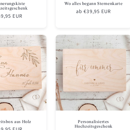
nnerungskiste
Wo alles begann Sternenkarte
zeitsgeschenk
Normaler
ab €39,95 EUR
ormaler
39,95 EUR
Preis
eis
itsbox aus Holz
Personalisiertes
Hochzeitsgeschenk
ormaler
39,95 EUR