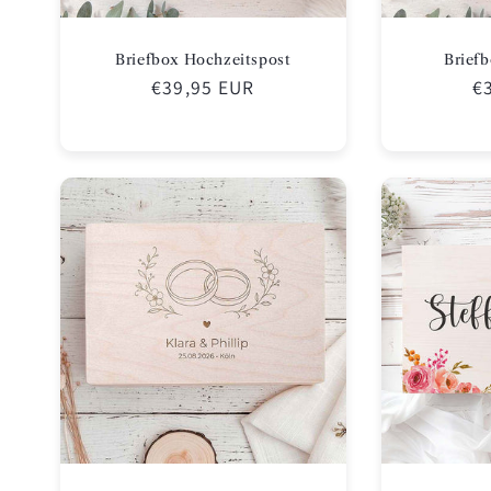
Briefbox Hochzeitspost
Brief
Normaler
€39,95 EUR
N
€
Preis
Pr