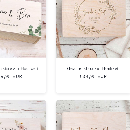
skiste zur Hochzeit
Geschenkbox zur Hochzeit
ormaler
39,95 EUR
Normaler
€39,95 EUR
eis
Preis