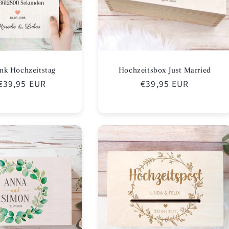
nk Hochzeitstag
Hochzeitsbox Just Married
maler
€39,95 EUR
Normaler
€39,95 EUR
is
Preis