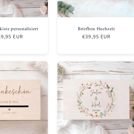
iste personalisiert
Briefbox Hochzeit
ormaler
39,95 EUR
Normaler
€39,95 EUR
eis
Preis