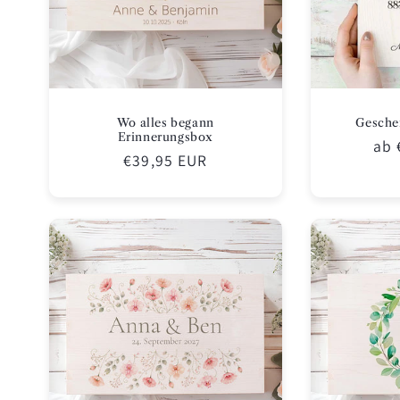
Wo alles begann
Gesche
Erinnerungsbox
Nor
ab 
Normaler
€39,95 EUR
Pre
Preis