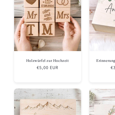
Holzwürfel zur Hochzeit
Erinnerung
Normaler
€5,00 EUR
N
€
Preis
Pr