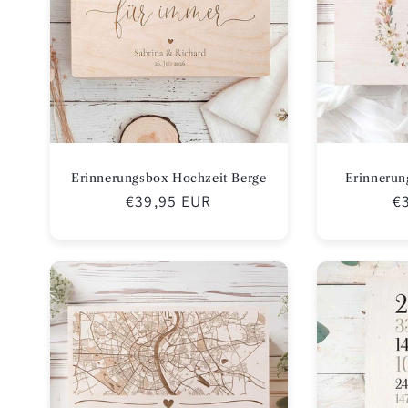
Erinnerungsbox Hochzeit Berge
Erinnerun
Normaler
€39,95 EUR
N
€
Preis
Pr