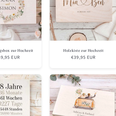
gsbox zur Hochzeit
Holzkiste zur Hochzeit
ormaler
39,95 EUR
Normaler
€39,95 EUR
eis
Preis