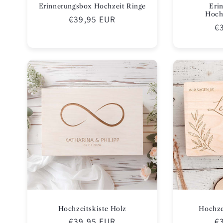
Erinnerungsbox Hochzeit Ringe
Eri
Hoch
Normaler
€39,95 EUR
N
€
Preis
Pr
Hochzeitskiste Holz
Hochze
Normaler
€39,95 EUR
N
€