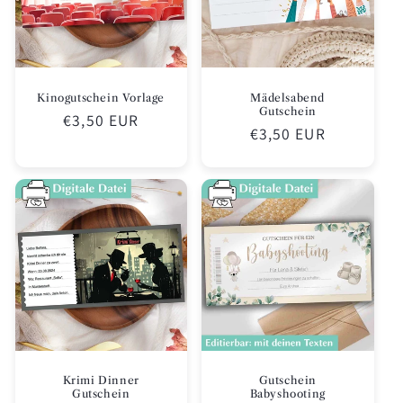
Kinogutschein Vorlage
Mädelsabend
Gutschein
Normaler
€3,50 EUR
Normaler
€3,50 EUR
Preis
Preis
Krimi Dinner
Gutschein
Gutschein
Babyshooting