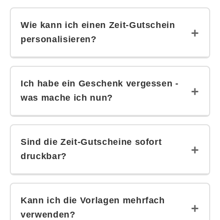
Wie kann ich einen Zeit-Gutschein
personalisieren?
Wähle deine Lieblingsvorlage aus, lade das PDF
herunter und füge deinen Wunschtext direkt am
Ich habe ein Geschenk vergessen -
Computer ein. So entsteht in wenigen Minuten ein
was mache ich nun?
individueller Zeit-Gutschein – ganz ohne
Grafikkenntnisse.
Ganz ehrlich? Du entspannst dich, machst dir
eine schöne Tasse Kaffe, und suchst dir in
Sind die Zeit-Gutscheine sofort
unserem Shop ganz in Ruhe dein perfektes &
druckbar?
personalisiertes Last Minute Geschenk aus.
Nach deiner Bestellung lädst du den Gutschein
Ja, alle Gutscheinvorlagen sind als PDF sofort
sofort herunter und kannst ihn am Computer
downloadbar und druckfertig – perfekt für
Kann ich die Vorlagen mehrfach
personalisieren. Jetzt noch ausdrucken,
spontane Überraschungen!
verwenden?
ausschneiden und fertig ist ein charmantes &