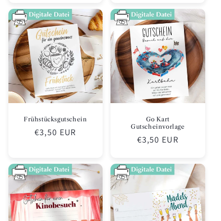
Frühstücksgutschein
Go Kart
Gutscheinvorlage
Normaler
€3,50 EUR
Normaler
€3,50 EUR
Preis
Preis