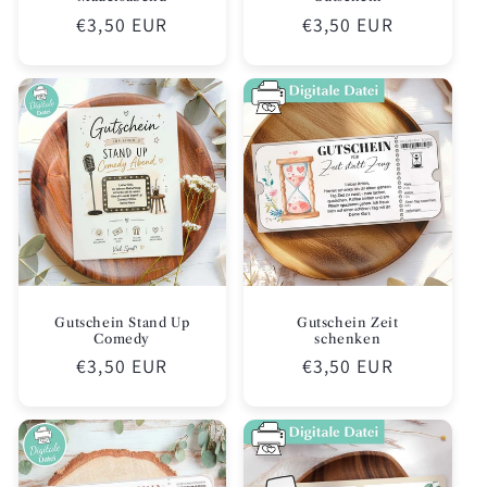
Normaler
€3,50 EUR
Normaler
€3,50 EUR
Preis
Preis
Gutschein Stand Up
Gutschein Zeit
Comedy
schenken
Normaler
€3,50 EUR
Normaler
€3,50 EUR
Preis
Preis