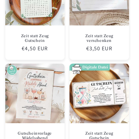
Zeit statt Zeug
Zeit statt Zeug
Gutschein
verschenken
Normaler
€4,50 EUR
Normaler
€3,50 EUR
Preis
Preis
Gutscheinvorlage
Zeit statt Zeug
Mädelsabend
Gutschein