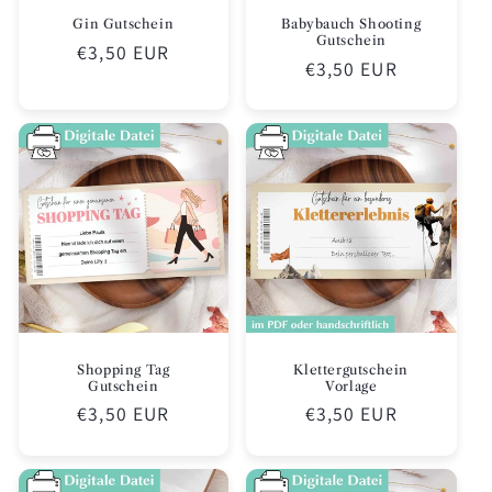
Gin Gutschein
Babybauch Shooting
Gutschein
Normaler
€3,50 EUR
Normaler
€3,50 EUR
Preis
Preis
Shopping Tag
Klettergutschein
Gutschein
Vorlage
Normaler
€3,50 EUR
Normaler
€3,50 EUR
Preis
Preis