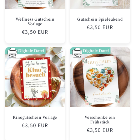
Wellness Gutschein
Gutschein Spieleabend
Vorlage
Normaler
€3,50 EUR
Normaler
€3,50 EUR
Preis
Preis
Kinogutschein Vorlage
Verschenke ein
Frühstück
Normaler
€3,50 EUR
Normaler
€3,50 EUR
Preis
Preis