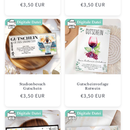
Normaler
€3,50 EUR
Normaler
€3,50 EUR
Preis
Preis
Stadionbesuch
Gutscheinvorlage
Gutschein
Rotwein
Normaler
€3,50 EUR
Normaler
€3,50 EUR
Preis
Preis