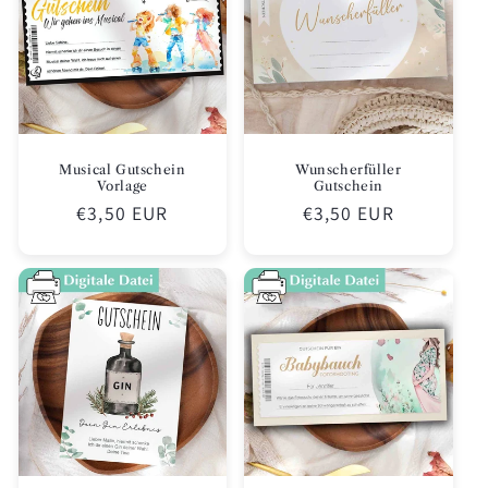
Musical Gutschein
Wunscherfüller
Vorlage
Gutschein
Normaler
€3,50 EUR
Normaler
€3,50 EUR
Preis
Preis