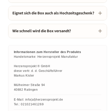
Der gesamte Deckel ist abnehmbar, sodass ihr nach
Die Box ist 30 cm breit, 20 cm tief und 14 cm hoch –
der Hochzeit alle Karten ganz einfach entnehmen
groß genug für viele Karten und Briefe, dabei
könnt.
Eignet sich die Box auch als Hochzeitsgeschenk?
kompakt genug für den Tisch am Eingang oder die
Ja – die Briefbox ist ein wunderschönes
Geschenkestation.
Hochzeitsgeschenk. Das Brautpaar kann sie am
Wie schnell wird die Box versandt?
Hochzeitstag für die Kartenpost nutzen und sie
In der Regel versenden wir 1–2 Tage nach
danach als Erinnerungsstück aufbewahren.
Bestelleingang.
Informationen zum Hersteller des Produkts
Handelsmarke:
Herzensprojekt Manufaktur
Herzensprojekt ® GmbH
diese vertr. d. d. Geschäftsführer
Markus Kister
Mülheimer Straße 94
40882 Ratingen
E-Mail:
info(at)herzensprojekt.de
Tel.:
021021461269