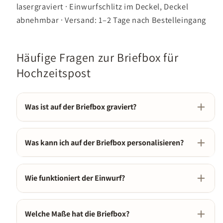
lasergraviert · Einwurfschlitz im Deckel, Deckel
abnehmbar · Versand: 1–2 Tage nach Bestelleingang
Häufige Fragen zur Briefbox für
Hochzeitspost
Was ist auf der Briefbox graviert?
Der Schriftzug „Hochzeitspost" in geschwungener
Schrift, darunter die Namen des Brautpaares und das
Was kann ich auf der Briefbox personalisieren?
Hochzeitsdatum mit einem kleinen Herz – alles per
Die Namen des Brautpaares und das Hochzeitsdatum
Laser direkt ins Naturholz graviert.
– beides wird direkt ins Holz graviert.
Wie funktioniert der Einwurf?
Im Deckel befindet sich ein großzügiger Schlitz,
durch den Gäste Karten und Briefe einwerfen können.
Welche Maße hat die Briefbox?