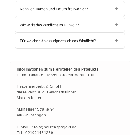
Kann ich Namen und Datum frei wählen?
Wie wirkt das Windlicht im Dunkeln?
Ja, beide Angaben kannst du ganz einfach
im Design Tool personalisieren.
Für welchen Anlass eignet sich das Windlicht?
Durch die lichtdurchlässige Gravur
schimmert der Schriftzug „LOVE“ warm und
sanft im Kerzenlicht.
Ideal für Jahrestag, Valentinstag,
Hochzeitstag, Geburtstag oder als
Informationen zum Hersteller des Produkts
liebevolle Aufmerksamkeit zwischendurch.
Handelsmarke:
Herzensprojekt Manufaktur
Herzensprojekt ® GmbH
diese vertr. d. d. Geschäftsführer
Markus Kister
Mülheimer Straße 94
40882 Ratingen
E-Mail:
info(at)herzensprojekt.de
Tel.:
021021461269