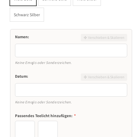
Schwarz Silber
FARBE
GRÖSSE
Namen:
Verschieben & Skalieren
591
White Gold
Keine Emojis oder Sonderzeichen.
Datum:
Verschieben & Skalieren
Keine Emojis oder Sonderzeichen.
Passendes Teelicht hinzufügen:
*
Kein Teelicht
LED Kerze (+3,95€)